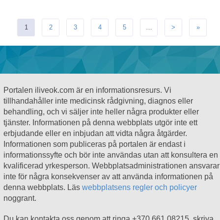
1
2
3
4
5
…
>
»
Portalen iliveok.com är en informationsresurs. Vi
tillhandahåller inte medicinsk rådgivning, diagnos eller
behandling, och vi säljer inte heller några produkter eller
tjänster. Informationen på denna webbplats utgör inte ett
erbjudande eller en inbjudan att vidta några åtgärder.
Informationen som publiceras på portalen är endast i
informationssyfte och bör inte användas utan att konsultera en
kvalificerad yrkesperson. Webbplatsadministrationen ansvarar
inte för några konsekvenser av att använda informationen på
denna webbplats. Läs
webbplatsens regler och policyer
noggrant.
Du kan kontakta oss genom att ringa +370 661 08215, skriva