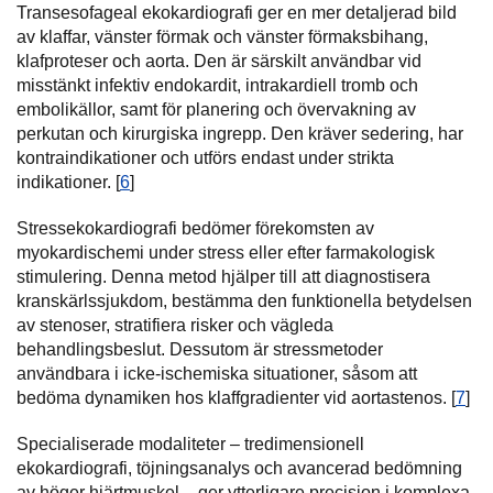
Transesofageal ekokardiografi ger en mer detaljerad bild
av klaffar, vänster förmak och vänster förmaksbihang,
klafproteser och aorta. Den är särskilt användbar vid
misstänkt infektiv endokardit, intrakardiell tromb och
embolikällor, samt för planering och övervakning av
perkutan och kirurgiska ingrepp. Den kräver sedering, har
kontraindikationer och utförs endast under strikta
indikationer. [
6
]
Stressekokardiografi bedömer förekomsten av
myokardischemi under stress eller efter farmakologisk
stimulering. Denna metod hjälper till att diagnostisera
kranskärlssjukdom, bestämma den funktionella betydelsen
av stenoser, stratifiera risker och vägleda
behandlingsbeslut. Dessutom är stressmetoder
användbara i icke-ischemiska situationer, såsom att
bedöma dynamiken hos klaffgradienter vid aortastenos. [
7
]
Specialiserade modaliteter – tredimensionell
ekokardiografi, töjningsanalys och avancerad bedömning
av höger hjärtmuskel – ger ytterligare precision i komplexa