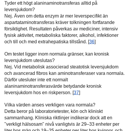
Tyder ett högt alaninaminotransferas alltid på
leversjukdom?
Nej. Även om detta enzym är mer leverspecifikt än
aspartataminotransferas kräver tolkningen fortfarande
försiktighet. Resultaten påverkas av mediciner, intensiv
fysisk aktivitet, metaboliska faktorer, alkohol, infektioner
och till och med extrahepatiska tillstånd. [
36
]
Om testet ligger inom normala gränser, kan kronisk
leversjukdom uteslutas?
Nej. Vid metabolisk associerad steatotisk leversjukdom
och avancerad fibros kan aminotransferaser vara normala.
Därför utesluter inte ett normalt
alaninaminotransferasvärde betydande kronisk
leversjukdom hos en riskperson. [
37
]
Vilka värden anses verkligen vara normala?
Detta beror på laboratorietester, kön och kliniskt
sammanhang. Kliniska riktlinjer indikerar dock att en
"verkligt hälsosam" nivå vanligtvis är 29–33 enheter per
liter hos män och 19–25 enheter per liter hos kvinnor, och