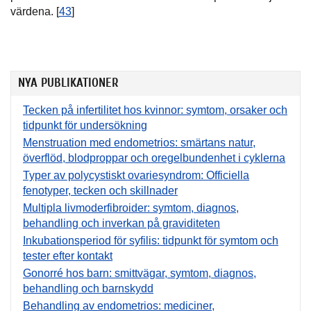
värdena. [
43
]
NYA PUBLIKATIONER
Tecken på infertilitet hos kvinnor: symtom, orsaker och
tidpunkt för undersökning
Menstruation med endometrios: smärtans natur,
överflöd, blodproppar och oregelbundenhet i cyklerna
Typer av polycystiskt ovariesyndrom: Officiella
fenotyper, tecken och skillnader
Multipla livmoderfibroider: symtom, diagnos,
behandling och inverkan på graviditeten
Inkubationsperiod för syfilis: tidpunkt för symtom och
tester efter kontakt
Gonorré hos barn: smittvägar, symtom, diagnos,
behandling och barnskydd
Behandling av endometrios: mediciner,