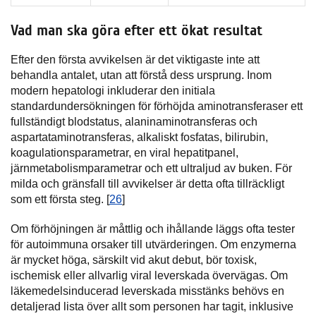
Vad man ska göra efter ett ökat resultat
Efter den första avvikelsen är det viktigaste inte att
behandla antalet, utan att förstå dess ursprung. Inom
modern hepatologi inkluderar den initiala
standardundersökningen för förhöjda aminotransferaser ett
fullständigt blodstatus, alaninaminotransferas och
aspartataminotransferas, alkaliskt fosfatas, bilirubin,
koagulationsparametrar, en viral hepatitpanel,
järnmetabolismparametrar och ett ultraljud av buken. För
milda och gränsfall till avvikelser är detta ofta tillräckligt
som ett första steg. [
26
]
Om förhöjningen är måttlig och ihållande läggs ofta tester
för autoimmuna orsaker till utvärderingen. Om enzymerna
är mycket höga, särskilt vid akut debut, bör toxisk,
ischemisk eller allvarlig viral leverskada övervägas. Om
läkemedelsinducerad leverskada misstänks behövs en
detaljerad lista över allt som personen har tagit, inklusive