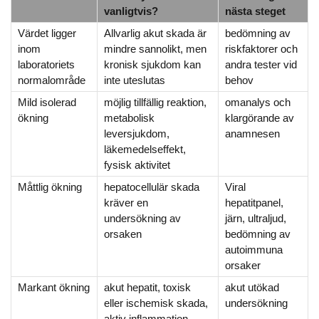
vanligtvis?
nästa steget
Värdet ligger
Allvarlig akut skada är
bedömning av
inom
mindre sannolikt, men
riskfaktorer och
laboratoriets
kronisk sjukdom kan
andra tester vid
normalområde
inte uteslutas
behov
Mild isolerad
möjlig tillfällig reaktion,
omanalys och
ökning
metabolisk
klargörande av
leversjukdom,
anamnesen
läkemedelseffekt,
fysisk aktivitet
Måttlig ökning
hepatocellulär skada
Viral
kräver en
hepatitpanel,
undersökning av
järn, ultraljud,
orsaken
bedömning av
autoimmuna
orsaker
Markant ökning
akut hepatit, toxisk
akut utökad
eller ischemisk skada,
undersökning
aktiv inflammation