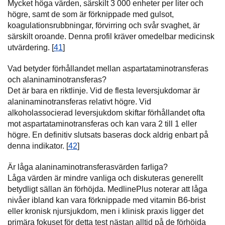
Mycket höga värden, särskilt 3 000 enheter per liter och
högre, samt de som är förknippade med gulsot,
koagulationsrubbningar, förvirring och svår svaghet, är
särskilt oroande. Denna profil kräver omedelbar medicinsk
utvärdering. [
41
]
Vad betyder förhållandet mellan aspartataminotransferas
och alaninaminotransferas?
Det är bara en riktlinje. Vid de flesta leversjukdomar är
alaninaminotransferas relativt högre. Vid
alkoholassocierad leversjukdom skiftar förhållandet ofta
mot aspartataminotransferas och kan vara 2 till 1 eller
högre. En definitiv slutsats baseras dock aldrig enbart på
denna indikator. [
42
]
Är låga alaninaminotransferasvärden farliga?
Låga värden är mindre vanliga och diskuteras generellt
betydligt sällan än förhöjda. MedlinePlus noterar att låga
nivåer ibland kan vara förknippade med vitamin B6-brist
eller kronisk njursjukdom, men i klinisk praxis ligger det
primära fokuset för detta test nästan alltid på de förhöjda