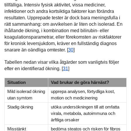
tillfälliga. Intensiv fysisk aktivitet, vissa mediciner,
infektioner och andra kortsiktiga faktorer kan förändra
resultaten. Upprepade tester är dock bara meningsfulla i
rätt sammanhang: om avvikelsen är liten och isolerad. En
ihållande ökning, i kombination med bilirubin- eller
koagulationsparametrar, eller förekomsten av riskfaktorer
för kronisk leversjukdom, kräver en fullständig diagnos
snarare än oändliga omtester. [
30
]
Tabellen nedan visar vilka åtgärder som vanligtvis följer
efter en identifierad ökning. [
31
]
Situation
Vad brukar de göra härnäst?
Mild isolerad ökning
upprepa analysen, förtydliga kost,
utan symtom
motion och medicinering
Stadig ökning
utöka undersökningen till att omfatta
virala, metabola, autoimmuna och
ärftliga orsaker
Misstänkt
bedöma steatos och risken för fibros