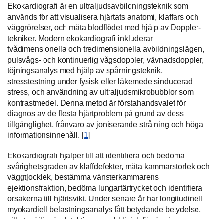
Ekokardiografi är en ultraljudsavbildningsteknik som
används för att visualisera hjärtats anatomi, klaffars och
väggrörelser, och mäta blodflödet med hjälp av Doppler-
tekniker. Modern ekokardiografi inkluderar
tvådimensionella och tredimensionella avbildningslägen,
pulsvågs- och kontinuerlig vågsdoppler, vävnadsdoppler,
töjningsanalys med hjälp av spårningsteknik,
stresstestning under fysisk eller läkemedelsinducerad
stress, och användning av ultraljudsmikrobubblor som
kontrastmedel. Denna metod är förstahandsvalet för
diagnos av de flesta hjärtproblem på grund av dess
tillgänglighet, frånvaro av joniserande strålning och höga
informationsinnehåll. [
1
]
Ekokardiografi hjälper till att identifiera och bedöma
svårighetsgraden av klaffdefekter, mäta kammarstorlek och
väggtjocklek, bestämma vänsterkammarens
ejektionsfraktion, bedöma lungartärtrycket och identifiera
orsakerna till hjärtsvikt. Under senare år har longitudinell
myokardiell belastningsanalys fått betydande betydelse,