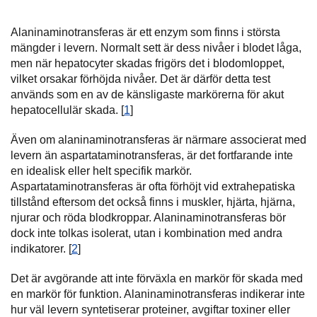
Alaninaminotransferas är ett enzym som finns i största
mängder i levern. Normalt sett är dess nivåer i blodet låga,
men när hepatocyter skadas frigörs det i blodomloppet,
vilket orsakar förhöjda nivåer. Det är därför detta test
används som en av de känsligaste markörerna för akut
hepatocellulär skada. [
1
]
Även om alaninaminotransferas är närmare associerat med
levern än aspartataminotransferas, är det fortfarande inte
en idealisk eller helt specifik markör.
Aspartataminotransferas är ofta förhöjt vid extrahepatiska
tillstånd eftersom det också finns i muskler, hjärta, hjärna,
njurar och röda blodkroppar. Alaninaminotransferas bör
dock inte tolkas isolerat, utan i kombination med andra
indikatorer. [
2
]
Det är avgörande att inte förväxla en markör för skada med
en markör för funktion. Alaninaminotransferas indikerar inte
hur väl levern syntetiserar proteiner, avgiftar toxiner eller