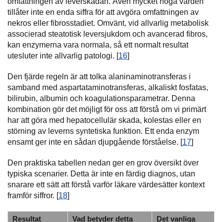
omfattningen av leverskadan. Även mycket höga värden
tillåter inte en enda siffra för att avgöra omfattningen av
nekros eller fibrosstadiet. Omvänt, vid allvarlig metabolisk
associerad steatotisk leversjukdom och avancerad fibros,
kan enzymerna vara normala, så ett normalt resultat
utesluter inte allvarlig patologi. [
16
]
Den fjärde regeln är att tolka alaninaminotransferas i
samband med aspartataminotransferas, alkaliskt fosfatas,
bilirubin, albumin och koagulationsparametrar. Denna
kombination gör det möjligt för oss att förstå om vi primärt
har att göra med hepatocellulär skada, kolestas eller en
störning av leverns syntetiska funktion. Ett enda enzym
ensamt ger inte en sådan djupgående förståelse. [
17
]
Den praktiska tabellen nedan ger en grov översikt över
typiska scenarier. Detta är inte en färdig diagnos, utan
snarare ett sätt att förstå varför läkare värdesätter kontext
framför siffror. [
18
]
Resultat
Vad betyder detta
Det vanliga