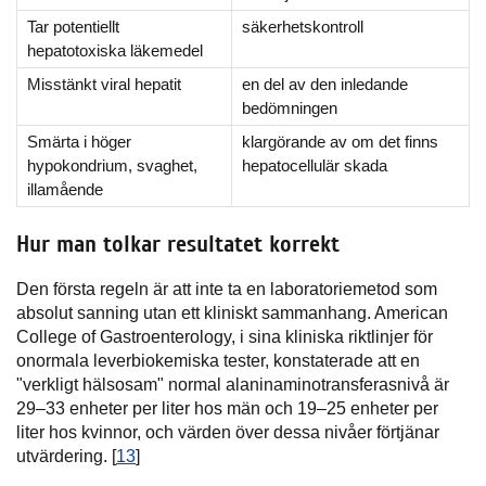
Tar potentiellt
säkerhetskontroll
hepatotoxiska läkemedel
Misstänkt viral hepatit
en del av den inledande
bedömningen
Smärta i höger
klargörande av om det finns
hypokondrium, svaghet,
hepatocellulär skada
illamående
Hur man tolkar resultatet korrekt
Den första regeln är att inte ta en laboratoriemetod som
absolut sanning utan ett kliniskt sammanhang. American
College of Gastroenterology, i sina kliniska riktlinjer för
onormala leverbiokemiska tester, konstaterade att en
"verkligt hälsosam" normal alaninaminotransferasnivå är
29–33 enheter per liter hos män och 19–25 enheter per
liter hos kvinnor, och värden över dessa nivåer förtjänar
utvärdering. [
13
]