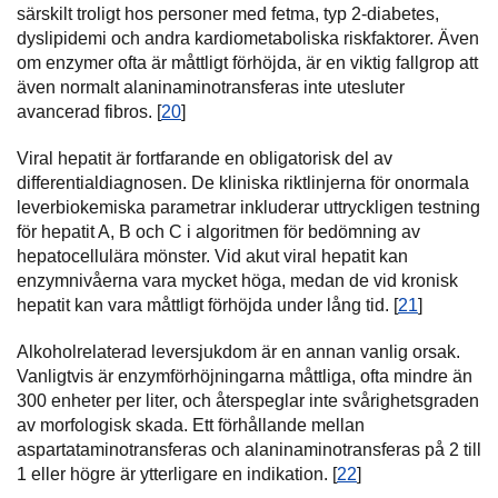
särskilt troligt hos personer med fetma, typ 2-diabetes,
dyslipidemi och andra kardiometaboliska riskfaktorer. Även
om enzymer ofta är måttligt förhöjda, är en viktig fallgrop att
även normalt alaninaminotransferas inte utesluter
avancerad fibros. [
20
]
Viral hepatit är fortfarande en obligatorisk del av
differentialdiagnosen. De kliniska riktlinjerna för onormala
leverbiokemiska parametrar inkluderar uttryckligen testning
för hepatit A, B och C i algoritmen för bedömning av
hepatocellulära mönster. Vid akut viral hepatit kan
enzymnivåerna vara mycket höga, medan de vid kronisk
hepatit kan vara måttligt förhöjda under lång tid. [
21
]
Alkoholrelaterad leversjukdom är en annan vanlig orsak.
Vanligtvis är enzymförhöjningarna måttliga, ofta mindre än
300 enheter per liter, och återspeglar inte svårighetsgraden
av morfologisk skada. Ett förhållande mellan
aspartataminotransferas och alaninaminotransferas på 2 till
1 eller högre är ytterligare en indikation. [
22
]