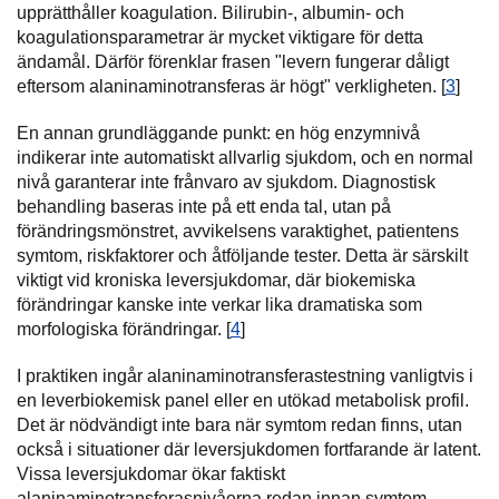
upprätthåller koagulation. Bilirubin-, albumin- och
koagulationsparametrar är mycket viktigare för detta
ändamål. Därför förenklar frasen "levern fungerar dåligt
eftersom alaninaminotransferas är högt" verkligheten. [
3
]
En annan grundläggande punkt: en hög enzymnivå
indikerar inte automatiskt allvarlig sjukdom, och en normal
nivå garanterar inte frånvaro av sjukdom. Diagnostisk
behandling baseras inte på ett enda tal, utan på
förändringsmönstret, avvikelsens varaktighet, patientens
symtom, riskfaktorer och åtföljande tester. Detta är särskilt
viktigt vid kroniska leversjukdomar, där biokemiska
förändringar kanske inte verkar lika dramatiska som
morfologiska förändringar. [
4
]
I praktiken ingår alaninaminotransferastestning vanligtvis i
en leverbiokemisk panel eller en utökad metabolisk profil.
Det är nödvändigt inte bara när symtom redan finns, utan
också i situationer där leversjukdomen fortfarande är latent.
Vissa leversjukdomar ökar faktiskt
alaninaminotransferasnivåerna redan innan symtom