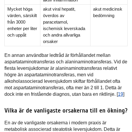
Mycket höga
akut viral hepatit,
akut medicinsk
värden, särskilt
överdos av
bedömning
från 3000
paracetamol,
enheter per liter
ischemisk leverskada
och uppåt
och andra allvarliga
orsaker
En annan användbar ledtråd är förhållandet mellan
aspartataminotransferas och alaninaminotransferas. Vid de
flesta leversjukdomar är alaninaminotransferas relativt
högre än aspartataminotransferas, men vid
alkoholassocierad leversjukdom skiftar förhållandet ofta
mot aspartataminotransferas, ofta mer än 2 till 1. Detta är
dock inte en fristående diagnos, utan bara en riktlinje. [
19
]
Vilka är de vanligaste orsakerna till en ökning?
En av de vanligaste orsakerna i modern praxis är
metabolisk associerad steatotisk leversjukdom. Detta är