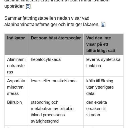
uppträder. [
5
]
Sammanfattningstabellen nedan visar vad
alaninaminotransferas ger och inte ger läkaren. [
6
]
Indikator
Det som bäst återspeglar
Vad den inte
visar på ett
tillförlitligt sätt
Alaninami
hepatocytskada
leverns syntetiska
notransfe
funktion
ras
Aspartata
lever- eller muskelskada
källa till ökning
minotran
utan ytterligare
sferas
data
Bilirubin
utsöndring och
den exakta
metabolism av bilirubin,
orsaken till
ibland processens
skadan
svårighetsgrad