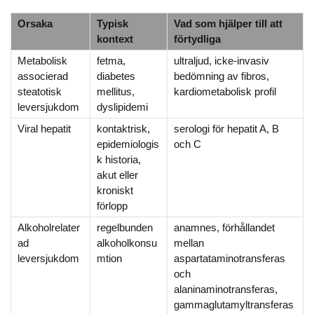
Orsaka
Typisk
Vad som hjälper till att
kontext
förtydliga
Metabolisk
fetma,
ultraljud, icke-invasiv
associerad
diabetes
bedömning av fibros,
steatotisk
mellitus,
kardiometabolisk profil
leversjukdom
dyslipidemi
Viral hepatit
kontaktrisk,
serologi för hepatit A, B
epidemiologis
och C
k historia,
akut eller
kroniskt
förlopp
Alkoholrelater
regelbunden
anamnes, förhållandet
ad
alkoholkonsu
mellan
leversjukdom
mtion
aspartataminotransferas
och
alaninaminotransferas,
gammaglutamyltransferas