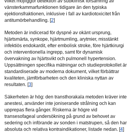
vilket möjliggör detektion av subklinisk försämring av
vänsterkammarfunktionen tidigare än den typiska
ejektionsfraktionen, inklusive i fall av kardiotoxicitet från
antitumörbehandling. [
2
]
Metoden är indicerad för dyspné av okänt ursprung,
hjärtsmärta, synkope, hjärtmumling, arytmier, misstänkt
infektiös endokardit, efter embolisk stroke, före hjärtkirurgi
och interventionella ingrepp, samt för dynamisk
övervakning av hjärtsvikt och pulmonell hypertension.
Uppsättningen specifika mätningar och studieprotokollet är
standardiserade av moderna dokument, vilket förbättrar
kvaliteten, jämförbarheten och den kliniska nyttan av
resultaten. [
3
]
Säkerheten är hög: den transthorakala metoden kräver inte
anestesi, använder inte joniserande strålning och kan
upprepas flera gånger. Riskerna är högre vid
transesofageal undersökning på grund av behovet av
sedering och införande av sonden i matstrupen, så den har
absoluta och relativa kontraindikationer, listade nedan. [
4
]