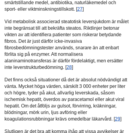
smärtstillande medel, antibiotika, naturläkemedel och
sport- eller viktminskningstillskott. [
27
]
Vid metabolisk associerad steatotisk leversjukdom är målet
inte begränsat till att bekräfta steatos. Riktlinjer betonar
vikten av att identifiera patienter som riskerar betydande
fibros. Det är just därför icke-invasiva
fibrosbedömningstester används, snarare än att enbart
förlita sig på enzymer. Att normalisera
alaninaminotransferas är därför fördelaktigt, men ersätter
inte leverstrukturbedömning. [
28
]
Det finns också situationer då det är absolut nödvändigt att
vänta. Mycket höga värden, särskilt 3 000 enheter per liter
och högre, tyder på akut, allvarlig leverskada, såsom
ischemisk hepatit, överdos av paracetamol eller akut viral
hepatit. Om det åtföljs av gulsot, förvirring, kräkningar,
blödningar, mörk urin, ljus avföring eller
koagulationsrubbningar krävs omedelbar läkarvård. [
29
]
Slutligen är det bra att komma ihåg att vissa avvikelser är