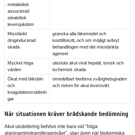
metabolisk
associerad
steatotisk
leversjukdom
Misstänkt
granska alla läkemedel och
droginducerad
kosttillskott, och om möjligt avbryt
skada
behandlingen med det misstänkta
agenset
Mycket höga
utesluta akut viral hepatit, toxisk och
värden
ischemisk skada
Ökat med bilirubin
omedelbart bedöma svårighetsgraden
och
och risken för akut leversvikt
koagulationsrubbnin
gar
När situationen kräver brådskande bedömning
Akut utvärdering behövs inte bara vid "höga
alaninaminotransferasnivåer", utan även när biokemiska