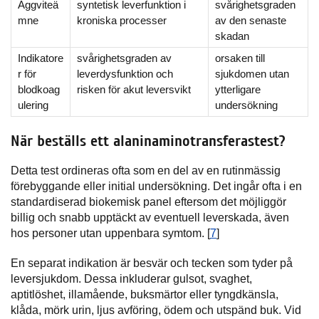
Äggviteä
syntetisk leverfunktion i
svårighetsgraden
mne
kroniska processer
av den senaste
skadan
Indikatore
svårighetsgraden av
orsaken till
r för
leverdysfunktion och
sjukdomen utan
blodkoag
risken för akut leversvikt
ytterligare
ulering
undersökning
När beställs ett alaninaminotransferastest?
Detta test ordineras ofta som en del av en rutinmässig
förebyggande eller initial undersökning. Det ingår ofta i en
standardiserad biokemisk panel eftersom det möjliggör
billig och snabb upptäckt av eventuell leverskada, även
hos personer utan uppenbara symtom. [
7
]
En separat indikation är besvär och tecken som tyder på
leversjukdom. Dessa inkluderar gulsot, svaghet,
aptitlöshet, illamående, buksmärtor eller tyngdkänsla,
klåda, mörk urin, ljus avföring, ödem och utspänd buk. Vid