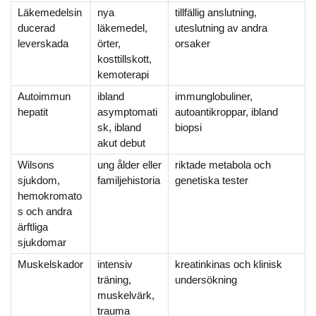
Läkemedelsin
nya
tillfällig anslutning,
ducerad
läkemedel,
uteslutning av andra
leverskada
örter,
orsaker
kosttillskott,
kemoterapi
Autoimmun
ibland
immunglobuliner,
hepatit
asymptomati
autoantikroppar, ibland
sk, ibland
biopsi
akut debut
Wilsons
ung ålder eller
riktade metabola och
sjukdom,
familjehistoria
genetiska tester
hemokromato
s och andra
ärftliga
sjukdomar
Muskelskador
intensiv
kreatinkinas och klinisk
träning,
undersökning
muskelvärk,
trauma