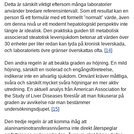
Detta är särskilt viktigt eftersom många laboratorier
använder bredare referensintervall. Som ett resultat kan en
person få ett formulär med ett formellt "normalt" värde, även
om denna nivå ur ett modernt hepatologiskt perspektiv inte
längre är idealisk. Den praktiska guiden till metabolisk
associerad steatotisk leversjukdom betonar att värden över
30 enheter per liter redan kan tyda på kronisk leverskada,
och laboratoriets övre gränser överskattas ofta. [
14
]
Den andra regeln är att beakta graden av höjning. En mild
höjning, särskilt en isolerad och engångsföreteelse,
indikerar inte en allvarlig sjukdom. Omvänt kräver måttliga,
svåra och särskilt mycket svåra höjningar en mer aktiv
utredning. En aktuell analys från American Association for
the Study of Liver Diseases föreslår att man fokuserar på
graden av avvikelse när man bestämmer
undersökningsdjupet. [
15
]
Den tredje regeln är att komma ihåg att
alaninaminotransferasnivåerna inte direkt återspeglar