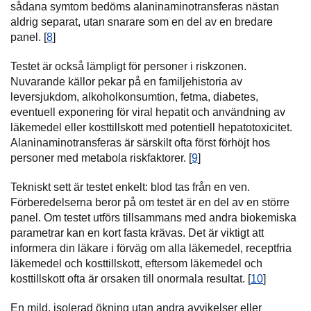
sådana symtom bedöms alaninaminotransferas nästan
aldrig separat, utan snarare som en del av en bredare
panel. [
8
]
Testet är också lämpligt för personer i riskzonen.
Nuvarande källor pekar på en familjehistoria av
leversjukdom, alkoholkonsumtion, fetma, diabetes,
eventuell exponering för viral hepatit och användning av
läkemedel eller kosttillskott med potentiell hepatotoxicitet.
Alaninaminotransferas är särskilt ofta först förhöjt hos
personer med metabola riskfaktorer. [
9
]
Tekniskt sett är testet enkelt: blod tas från en ven.
Förberedelserna beror på om testet är en del av en större
panel. Om testet utförs tillsammans med andra biokemiska
parametrar kan en kort fasta krävas. Det är viktigt att
informera din läkare i förväg om alla läkemedel, receptfria
läkemedel och kosttillskott, eftersom läkemedel och
kosttillskott ofta är orsaken till onormala resultat. [
10
]
En mild, isolerad ökning utan andra avvikelser eller