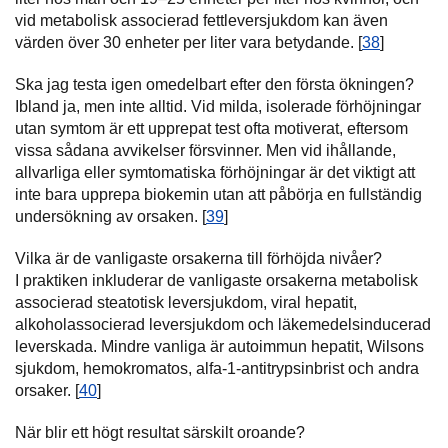
vid metabolisk associerad fettleversjukdom kan även
värden över 30 enheter per liter vara betydande. [
38
]
Ska jag testa igen omedelbart efter den första ökningen?
Ibland ja, men inte alltid. Vid milda, isolerade förhöjningar
utan symtom är ett upprepat test ofta motiverat, eftersom
vissa sådana avvikelser försvinner. Men vid ihållande,
allvarliga eller symtomatiska förhöjningar är det viktigt att
inte bara upprepa biokemin utan att påbörja en fullständig
undersökning av orsaken. [
39
]
Vilka är de vanligaste orsakerna till förhöjda nivåer?
I praktiken inkluderar de vanligaste orsakerna metabolisk
associerad steatotisk leversjukdom, viral hepatit,
alkoholassocierad leversjukdom och läkemedelsinducerad
leverskada. Mindre vanliga är autoimmun hepatit, Wilsons
sjukdom, hemokromatos, alfa-1-antitrypsinbrist och andra
orsaker. [
40
]
När blir ett högt resultat särskilt oroande?