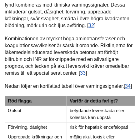
fynd kombineras med kliniska varningssignaler. Dessa
inkluderar gulsot, dåsighet, förvirring, upprepade
kräkningar, svår svaghet, smärta i övre högra kvadranten,
blödning, mörk urin och ljus avföring. [
32
]
Kombinationen av mycket höga aminotransferaser och
koagulationsavvikelser är särskilt oroande. Riktlinjerna för
läkemedelsinducerad leverskada betonar att förhöjt
bilirubin och INR är förknippade med en allvarligare
prognos, och tecken på akut leversvikt kräver omedelbar
remiss till ett specialiserat center. [
33
]
Nedan följer en kortfattad tabell över varningssignaler.[
34
]
Röd flagga
Varför är detta farligt?
Gulsot
betydande leverskada eller
kolestas kan uppstå
Förvirring, dåsighet
risk för hepatisk encefalopati
Upprepade kräkningar och
möjlig akut toxisk eller