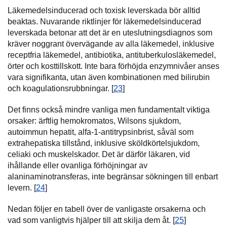
Läkemedelsinducerad och toxisk leverskada bör alltid
beaktas. Nuvarande riktlinjer för läkemedelsinducerad
leverskada betonar att det är en uteslutningsdiagnos som
kräver noggrant övervägande av alla läkemedel, inklusive
receptfria läkemedel, antibiotika, antituberkulosläkemedel,
örter och kosttillskott. Inte bara förhöjda enzymnivåer anses
vara signifikanta, utan även kombinationen med bilirubin
och koagulationsrubbningar. [
23
]
Det finns också mindre vanliga men fundamentalt viktiga
orsaker: ärftlig hemokromatos, Wilsons sjukdom,
autoimmun hepatit, alfa-1-antitrypsinbrist, såväl som
extrahepatiska tillstånd, inklusive sköldkörtelsjukdom,
celiaki och muskelskador. Det är därför läkaren, vid
ihållande eller ovanliga förhöjningar av
alaninaminotransferas, inte begränsar sökningen till enbart
levern. [
24
]
Nedan följer en tabell över de vanligaste orsakerna och
vad som vanligtvis hjälper till att skilja dem åt. [
25
]