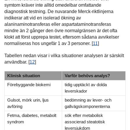
symtom kräver inte alltid omedelbar omfattande
diagnostisk testning. De nuvarande Merck-riktlinjerna
indikerar att vid en isolerad ökning av
alaninaminotransferas eller aspartataminotransferas
mindre än 2 gånger den övre normalgränsen är det ofta
klokt att först upprepa testet, eftersom sådana avvikelser
normaliseras hos ungefär 1 av 3 personer. [
11
]
Tabellen nedan visar i vilka situationer analysen är särskilt
användbar. [
12
]
Klinisk situation
Varför behövs analys?
Förebyggande biokemi
tidig upptäckt av dolda
leverskador
Gulsot, mörk urin, ljus
bedömning av lever- och
avföring
gallvägskomponenterna
Fetma, diabetes, metabolt
sök efter metabolisk
syndrom
associerad steatotisk
leversjukdom